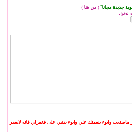
ة جديدة مجانا ً
(
من هنا
)
 الدخول
 ماصنعت وابوء بنعمتك علي وابوء بذنبي على فغفرلي فانه لايغفر