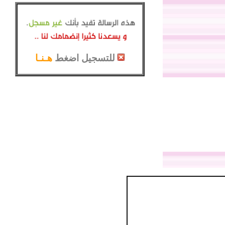
للتسجيل اضغط
هـنـا