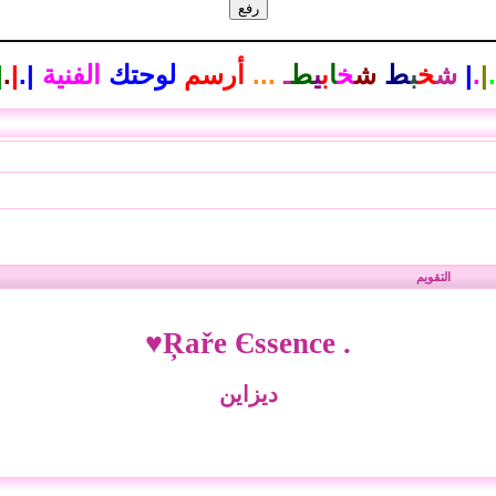
.
|
.
|
ش
خ
ب
ط
ش
خ
ا
ب
ي
ط
ـ
...
أرسم
لوحتك
الفنية
|
.
|
.
|
التقويم
. Ŗaře Єssence♥
ديزاين