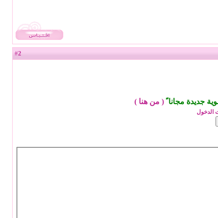
2
#
ة جديدة مجانا ً
(
من هنا
)
 الدخول