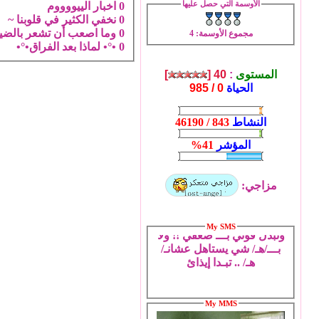
الأوسمة التي حصل عليها
0
اخبار الييووووم
0
نخفي الكثير في قلوبنا ~
0
وما اصعب أن تشعر بالضي
مجموع الأوسمة
: 4
0
•°• لماذا بعد الفراق•°•
المستوى
:
40 [
]
الحياة
0 / 985
النشاط
843 / 46190
المؤشر
41%
مزاجي:
تروح شلون عَنْ عيني ..
وتبدِّل قوِّتي بـــ ضعفي !! ولا
My SMS
بـــ/هـ/ شي يستاهل عشانـ/
هـ/ .. تبـدا إيذائ
My MMS