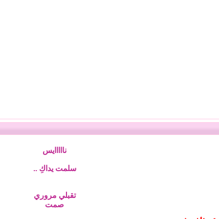
نااااايس
سلمت يداكِ ..
تقبلي مروري
صمت