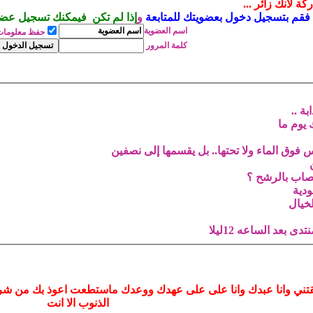
ة لأنك زائر ...
فقم بتسجيل دخول بعضويتك للمتابعة
و
إذا لم تكن فيمكنك تسجيل عضوي
اسم
العضوية
حفظ معلومات
كلمة المرور
ة ..
يوم ما‎
ق الماء ولا تحتها.. بل يقسمها إلى نصفين
صاب بالرشح ؟
دية‎
خيال‎
 بعد الساعه 12ليلا
 خلقتني وانا عبدك وانا على على عهدك ووعدك ماستطعت اعوذ بك من شر
الذنوب الا انت