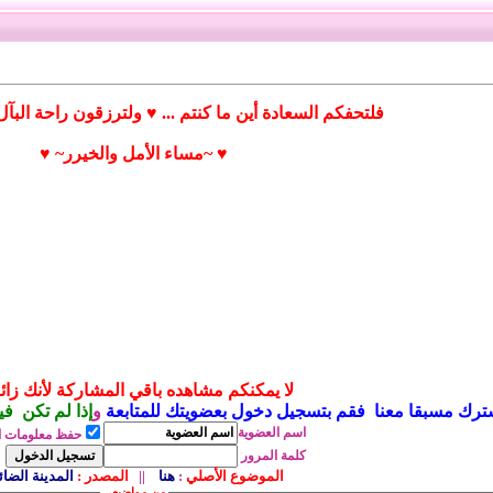
فلتحفكم السعادة أين ما كنتم ... ♥ ولترزقون راحة البآل أ
♥ ~مساء الأمل والخيرر~ ♥
لا يمكنكم مشاهده باقي المشاركة لأنك زائر 
ترك مسبقا معنا فقم بتسجيل دخول بعضويتك للمتابعة
و
إذا لم تكن ف
اسم
العضوية
حفظ معلومات ا
كلمة المرور
الموضوع الأصلي
:
هنا
||
المصدر
:
المدينة الضائ
من مواضيعي