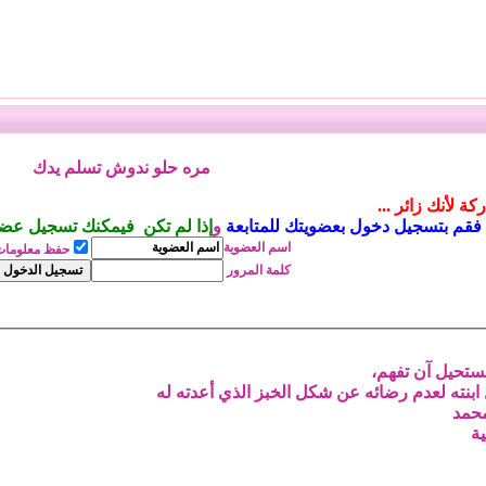
مره حلو ندوش تسلم يدك
ة لأنك زائر ...
فقم بتسجيل دخول بعضويتك للمتابعة
و
إذا لم تكن فيمكنك تسجيل عضوي
اسم
العضوية
حفظ معلومات
كلمة المرور
ستحيل آن تفهم،
بنته لعدم رضائه عن شكل الخبز الذي أعدته له
محمد
ة