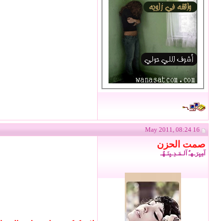
16 May 2011, 08:24
صمت الحزن
آمِيِرَـهـٌ آلـمَـدِـيِنَـهٌـ