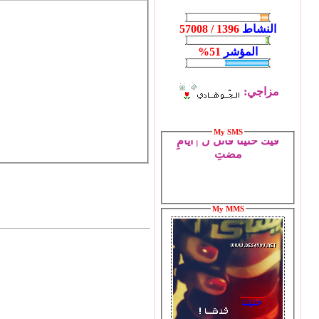
النشاط
1396 / 57008
المؤشر
51%
مزاجي:
أبسسط الأشياء ! قد تُثير
فيك حنيناً قاتل لَ | أيامِ
My SMS
مضتِ
My MMS