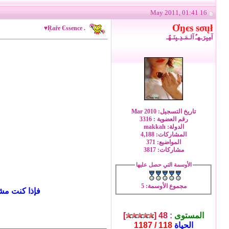
16 May 2011, 01:41
Ơŋєѕ ѕσųł
. Ŗaře Єssence♥
آمِيِرَـهـٌ آلـمَـدِـيِنَـهٌـ
تاريخ التسجيل: Mar 2010
رقم العضوية : 3316
الدولة: makkah
المشاركات: 4,188
المواضيع: 371
مشاركات: 3817
الأوسمة التي حصل عليها
مجموع الأوسمة
: 5
فإذا كنت مش
المستوى
:
48 [
]
الحياة
118 / 1187