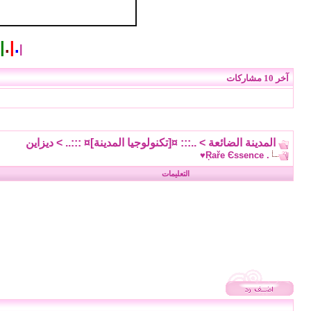
|
.
|
.
|
آخر 10 مشاركات
المدينة الضائعة
>
..::: ¤[تكنولوجيا المدينة]¤ :::..
>
ديزاين
. Ŗaře Єssence♥
التعليمات