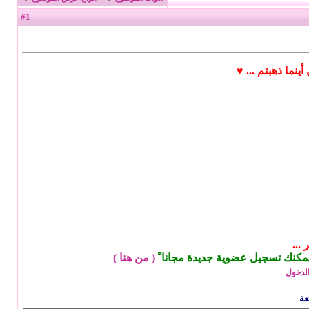
1
#
ينما ذهبتم ... ♥
...
يمكنك تسجيل عضوية جديدة مجانا ً
(
من هنا
)
لدخول
عة