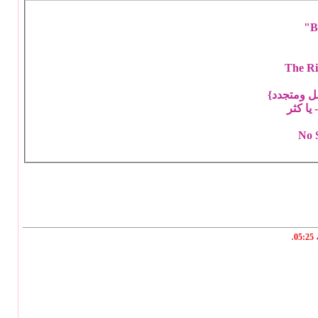
B
.
05:25