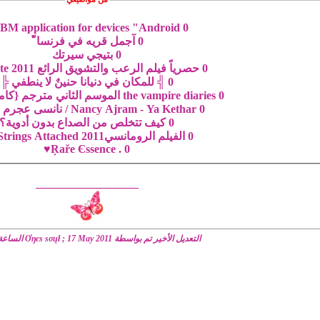
BM application for devices "Android"
0
0
آجمل قريه في فرنسا`ّ
0
بتيجي سيرتك
0
حصرياً فيلم الرعب والتشويق الرائع The Rite 2011
0
╣ للمكان في دنيانا حنينٌ لا ينطفي ╠
0
the vampire diaries الموسم الثاني مترجم {كامل ومتجدد}
0
Nancy Ajram - Ya Kethar / نانسى عجرم - يا كثر
0
كيف تتخلص من الصداع بدون أدوية؟
0
الفيلم الرومانسيNo Strings Attached 2011
. Ŗaře Єssence♥
0
__________________
التعديل الأخير تم بواسطة Ơŋєѕ ѕσųł ; 17 May 2011 الساعة