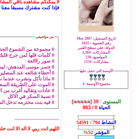
لا يمكنكم مشاهده باقي المشارك
فإذا كنت مشترك مسبقا معنا 
من مواضيعي
تاريخ التسجيل: Mar 2007
رقم العضوية : 1035
الدولة: على سطح القمر
0
مجموعة من الشموع الجذاب
المشاركات: 2,384
0
كلمات قلها لمن جرح قلبك 
المواضيع: 230
0
صور رااائعة
مشاركات: 2154
0
جسر موسى المدهش: ليس فو
الأوسمة التي حصل عليها
0
أخطاء شائعه عند المصلين‎
0
ماذا نأكل ونشرب عندما ن
مجموع الأوسمة
: 4
0
الموت على الطريقة السعو
0
عادات وتقاليد أغرب من ال
0
نسبة السكر في الاكل‎
المستوى
:
39 [
]
0
فيه بنت محترمه تدخل المنتدى
الحياة
0 / 963
__________________
النشاط
794 / 54591
اللهم انت ربي لا اله الا انت
المؤشر
52%