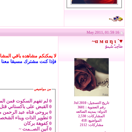
16 May 2011, 01:59
♥` α м α η ι~
صَآحِبـٌ سُـِموُ
لا يمكنكم مشاهده باقي المشارك
فإذا كنت مشترك مسبقا معنا 
من مواضيعي
0
لم تفهم السكوت فمن الم
تاريخ التسجيل: Jul 2010
0
القبض على باكستاني قتل ا
رقم العضوية : 3601
0
بروحى فتاه عبد الرحمن 
الدولة: بمدينه الضائعه
المشاركات: 2,530
0
تطوير الذات وبناء الشخصي
المواضيع: 418
0
كفوهة بركان
مشاركات: 2112
0
آنين الصــمت ~