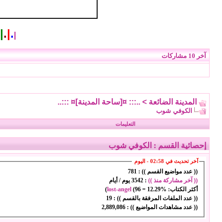
|
.
|
.
|
آخر 10 مشاركات
المدينة الضائعة
>
..::: ¤[ساحة المدينة]¤ :::..
الكوفي شوب
التعليمات
إحصائية القسم
: الكوفي شوب
آخر تحديث في 02:58 - اليوم
(( عدد مواضيع القسم )) :
781
(( آخر مشاركة منذ ))
:
3542 يوم / أيام
أكثر الكتاب:
12.29%
=
96
(
lost-angel
)
(( عدد الملفات المرفقة بالقسم )) :
19
(( عدد مشاهدات المواضيع )) :
2,889,086