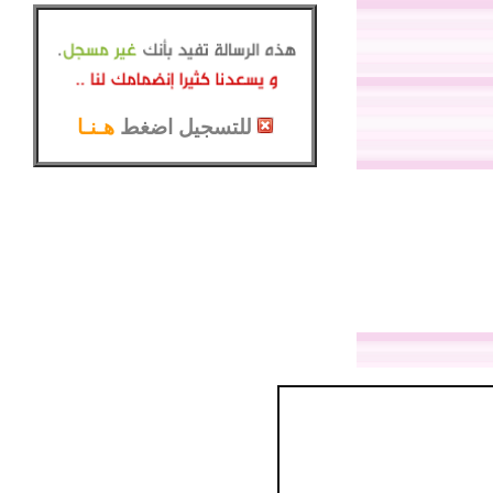
للتسجيل اضغط
هـنـا