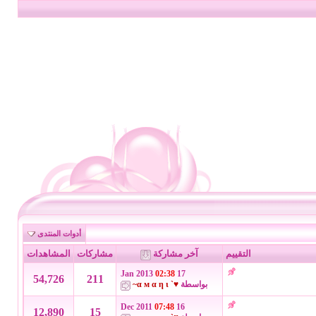
أدوات المنتدى
التقييم
آخر مشاركة
مشاركات
المشاهدات
02:38
17 Jan 2013
54,726
211
بواسطة
♥` α м α η ι~
07:48
16 Dec 2011
12,890
15