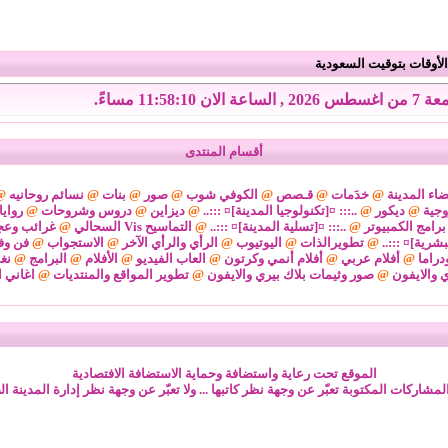
لأوقات بتوقيت السعودية
 , الساعة الان 11:58:11 مساءً.
أقسام المنتدى
اء المدينة
@
خدَمات
@
قـصص
@
الكوفي شوب
@
صور
@
بنات
@
نسائم روحانيه
@
وجية
@
ديكور
@
..::: ¤[تكنولوجيا المدينة]¤ :::..
@
ديزاين
@
دروس وشروحات
@
رواي
برامج الكمبيوتر
@
..::: ¤[تسلية المدينة]¤ :::..
@
التماسيح Vis السحالي
@
غرائب وعج
لبشرية]¤ :::..
@
تطويرالذات
@
اليوتيوب
@
الرأي والرأي الآخر
@
الاستجواب
@
فن وف
دراما
@
أفلام عربي
@
أفلام أنمي وكرتون
@
العاب الفيديو
@
الأفلام
@
البرامج
@
نغ
ي والايفون
@
صور وثيمات بلاك بيري والايفون
@
تطوير المواقع والمنتديات
@
اغاني ا
الموقع تحت رعاية واستضافة وحماية الاستضافة الافتصادية
لمشاركات المكتوبة تعبّر عن وجهة نظر كاتبها ... ولا تعبّر عن وجهة نظر إدارة المدينة ال