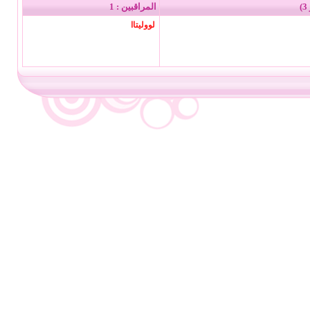
المراقبين : 1
لووليتاا