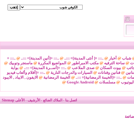
شباب
@
أخبار
@
..::: ¤[ أنثى المدينة]¤ :::..
@
..::: ¤[أنين المدينة]¤ :::..
@
..::: ¤
ات
@
ساحة الترفيه
@
مكتب الامبراطور
@
المواضيع المكررة
@
ماسنجر وتوبيك
@
ائب
@
بيوت السكان
@
صدى الملاعب
@
..::: ¤[أســرة المدينة]¤ :::..
@
بوابة
نانين
@
فنانين وفنانات
@
السيارات والدرجات النارية
@
..::: ¤[أفلام وألعاب فيديو
مات
@
..::: ¤[الخيمة الرمضانية]¤ :::..
@
الخيمة الرمضانية
@
الايفون , الايباد , الايبود
ليوتيوب
@
مسلسلات
@
Google Android
@
اتصل بنا
-
الملاك الضائع
-
الأرشيف
-
الأعلى
Sitemap
ضائعة