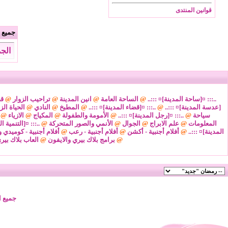
قوانين المنتدى
جميع ا
الجمعة 7 من اغسطس 2026
..::: ¤[ساحة المدينة]¤ :::..
@
الساحة العامة
@
انين المدينة
@
تراحيب الزوار
@
قض
[عدسة المدينة]¤ :::..
@
..::: ¤[قضاء المدينة]¤ :::..
@
المطبخ
@
النادي
@
الحياة الز
سياحة
@
..::: ¤[رجل المدينة]¤ :::..
@
الأمومة والطفولة
@
المكياج
@
الازياء
@
المعلومات
@
علم الابراج
@
الجوال
@
الأنمي والصور المتحركة
@
..::: ¤[التنمية ا
المدينة]¤ :::..
@
أفلام أجنبية - أكشن
@
أفلام أجنبية - رعب
@
أفلام أجنبية - كوميدي و
@
برامج بلاك بيري والايفون
@
العاب بلاك بير
جميع ا