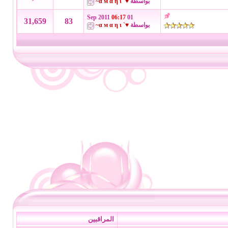
بواسطة
♥` α м α η ι~
06:17
01 Sep 2011
31,659
83
بواسطة
♥` α м α η ι~
المراقبين