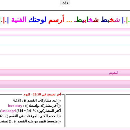
.
|
.
|
ش
خ
ب
ط
ش
خ
ا
ب
ي
ط
ـ
...
أرسم
لوحتك
الفنية
|
.
|
.
|
التقويم
آخر تحديث في 02:58 - اليوم
(( عدد مشاركات القسم )) :
6,193
(( آخر مشاركة بواسطة )) :
love story
أكثر المشاركين:
9.91%
=
614
(
lost-angel
)
(( الحجم الكلى للمرفقات فى القسم )) :
1.32 م
(( متوسط تقييم مواضيع القسم )) :
(( تستحق