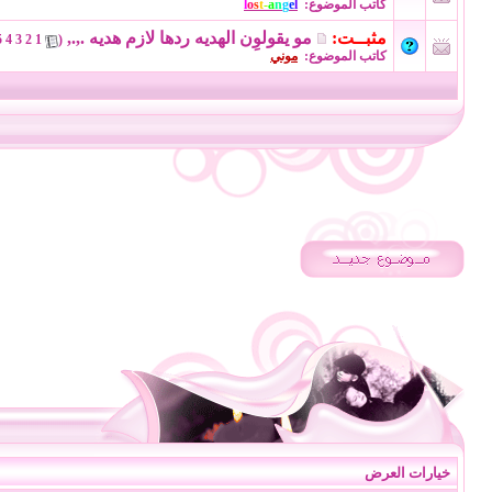
كاتب الموضوع:
l
e
g
n
a
-
t
s
o
l
مثبــت:
مو يقولوِن الهديه ردها لازم هديه .,.,
‏
5
4
3
2
1
(
كاتب الموضوع:
موني
خيارات العرض