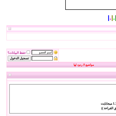
|
.
|
.
حفظ البيانات؟
مواضيع لا ردود لها
يجابايت
 القراءة ))