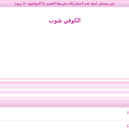
غير مسجل
, لديك عدد
6
مشاركات في هذا القسم. (
2
المواضيع +
4
ردود)
الكوفي شوب
)
)