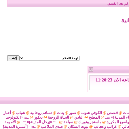
في هذا القسم.
نية
السبت 8 من اغسطس 2026 , الساعة الان 11:20:23
مات
@
قـصص
@
الكوفي شوب
@
صور
@
بنات
@
نسائم روحانيه
@
شباب
@
أخبار
ء المدينة]¤ :::..
@
المطبخ
@
النادي
@
الحياة الزوجية
@
ديكور
@
..::: ¤[تكنولوجيا
واضيع المكررة
@
ماسنجر وتوبيك
@
سياحة
@
..::: ¤[رجل المدينة]¤ :::..
@
الأمومة
@
غرائب وعجائب
@
بيوت السكان
@
صدى الملاعب
@
..::: ¤[أســرة المدينة]