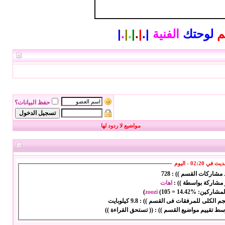
م
لوحتك
الفنية
|
.
|
.
|
.
|
.
|
حفظ البيانات؟
مواضيع لا ردود لها
ي 02:20 - اليوم
د مشاركات القسم )) :
728
 مشاركة بواسطة )) :
اهات
المشاركين:
14.42%
=
105
(
zoozi
)
حجم الكلى للمرفقات فى القسم )) :
9.8 كيلوبايت
سط تقييم مواضيع القسم )) :
(( تستحق القراءة ))