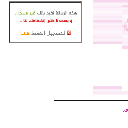
للتسجيل اضغط
هـنـا
ور