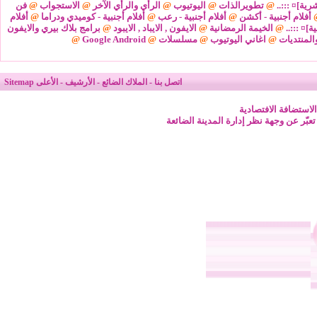
شرية]¤ :::..
@
تطويرالذات
@
اليوتيوب
@
الرأي والرأي الآخر
@
الاستجواب
@
فن
أفلام أجنبية - أكشن
@
أفلام أجنبية - رعب
@
أفلام أجنبية - كوميدي ودراما
@
أفلام
ة]¤ :::..
@
الخيمة الرمضانية
@
الايفون , الايباد , الايبود
@
برامج بلاك بيري والايفون
المنتديات
@
اغاني اليوتيوب
@
مسلسلات
@
Google Android
@
اتصل بنا
-
الملاك الضائع
-
الأرشيف
-
الأعلى
Sitemap
لاستضافة الافتصادية
 تعبّر عن وجهة نظر إدارة المدينة الضائعة