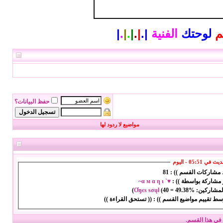
م
لوحتك
الفنية
|
.
|
.
|
.
|
.
|
حفظ البيانات؟
مواضيع لا ردود لها
ي 05:51 - اليوم
د مشاركات القسم )) :
81
 مشاركة بواسطة )) :
♥` α м α η ι~
المشاركين:
49.38%
=
40
(
Ơŋєѕ ѕσųł
)
سط تقييم مواضيع القسم )) :
(( تستحق القراءة ))
في هذا القسم.