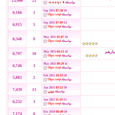
23,966
21
بواسطة
♥` α м α η ι~
07:38
16 Sep 2011
6,166
1
بواسطة
Ơŋєѕ ѕσųł
07:49
14 Sep 2011
6,915
5
بواسطة
Ơŋєѕ ѕσųł
05:07
26 May 2011
8,348
9
بواسطة
Ơŋєѕ ѕσųł
بارهم
04:13
16 May 2011
6,797
10
بواسطة
Ơŋєѕ ѕσųł
09:29
11 May 2011
6,746
3
بواسطة
Ơŋєѕ ѕσųł
10:19
20 Feb 2011
5,882
2
بواسطة
Ơŋєѕ ѕσųł
03:23
30 Jan 2011
7,439
11
بواسطة
موني
11:19
13 Jan 2011
6,232
3
بواسطة
Ơŋєѕ ѕσųł
06:40
10 Dec 2010
7,174
6