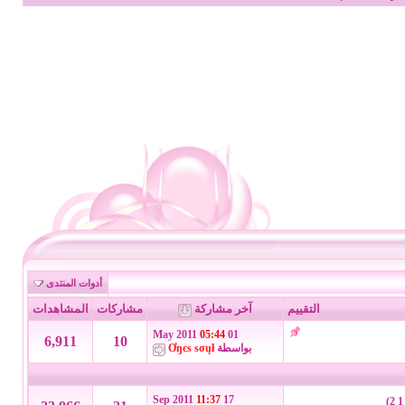
أدوات المنتدى
التقييم
آخر مشاركة
مشاركات
المشاهدات
05:44
01 May 2011
6,911
10
بواسطة
Ơŋєѕ ѕσųł
11:37
17 Sep 2011
)
2
1