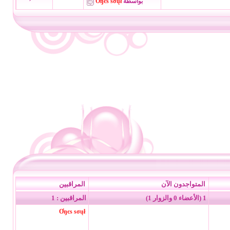
بواسطة
Ơŋєѕ ѕσųł
المتواجدون الآن
المراقبين
1 (الأعضاء 0 والزوار 1)
المراقبين : 1
Ơŋєѕ ѕσųł