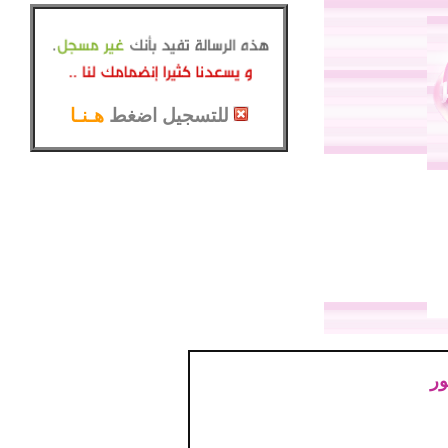
للتسجيل اضغط
هـنـا
ور