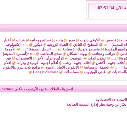
الاحد 9 من اغسطس 2026 , الساعة الان 02:51:34
مات
@
قـصص
@
الكوفي شوب
@
صور
@
بنات
@
نسائم روحانيه
@
شباب
@
أخبار
ء المدينة]¤ :::..
@
المطبخ
@
النادي
@
الحياة الزوجية
@
ديكور
@
..::: ¤[تكنولوجيا
واضيع المكررة
@
ماسنجر وتوبيك
@
سياحة
@
..::: ¤[رجل المدينة]¤ :::..
@
الأمومة
@
غرائب وعجائب
@
بيوت السكان
@
صدى الملاعب
@
..::: ¤[أســرة المدينة]
شرية]¤ :::..
@
تطويرالذات
@
اليوتيوب
@
الرأي والرأي الآخر
@
الاستجواب
@
فن
أفلام أجنبية - أكشن
@
أفلام أجنبية - رعب
@
أفلام أجنبية - كوميدي ودراما
@
أفلام
ة]¤ :::..
@
الخيمة الرمضانية
@
الايفون , الايباد , الايبود
@
برامج بلاك بيري والايفون
المنتديات
@
اغاني اليوتيوب
@
مسلسلات
@
Google Android
@
اتصل بنا
-
الملاك الضائع
-
الأرشيف
-
الأعلى
Sitemap
لاستضافة الافتصادية
 تعبّر عن وجهة نظر إدارة المدينة الضائعة