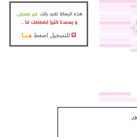
للتسجيل اضغط
هـنـا
ور