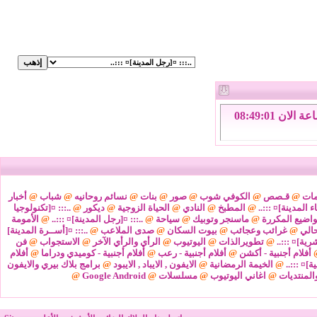
الجمعة 7 من اغسطس 2026 , الساعة الان 08:49:01
مات
@
قـصص
@
الكوفي شوب
@
صور
@
بنات
@
نسائم روحانيه
@
شباب
@
أخبار
ء المدينة]¤ :::..
@
المطبخ
@
النادي
@
الحياة الزوجية
@
ديكور
@
..::: ¤[تكنولوجيا
واضيع المكررة
@
ماسنجر وتوبيك
@
سياحة
@
..::: ¤[رجل المدينة]¤ :::..
@
الأمومة
@
غرائب وعجائب
@
بيوت السكان
@
صدى الملاعب
@
..::: ¤[أســرة المدينة]
شرية]¤ :::..
@
تطويرالذات
@
اليوتيوب
@
الرأي والرأي الآخر
@
الاستجواب
@
فن
أفلام أجنبية - أكشن
@
أفلام أجنبية - رعب
@
أفلام أجنبية - كوميدي ودراما
@
أفلام
ة]¤ :::..
@
الخيمة الرمضانية
@
الايفون , الايباد , الايبود
@
برامج بلاك بيري والايفون
المنتديات
@
اغاني اليوتيوب
@
مسلسلات
@
Google Android
@