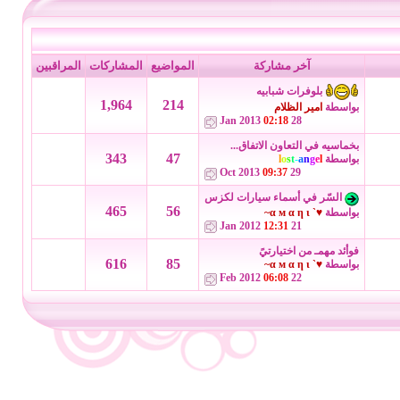
آخر مشاركة
المواضيع
المشاركات
المراقبين
بلوفرات شبابيه
1,964
214
بواسطة
امير الظلام
02:18
28 Jan 2013
بخماسيه في التعاون الاتفاق...
343
47
بواسطة
l
e
g
n
a
-
t
s
o
l
09:37
29 Oct 2013
السّر في أسماء سيارات لكزس
465
56
بواسطة
♥` α м α η ι~
12:31
21 Jan 2012
فوأئد مهمـ من اختيارتيً
616
85
بواسطة
♥` α м α η ι~
06:08
22 Feb 2012