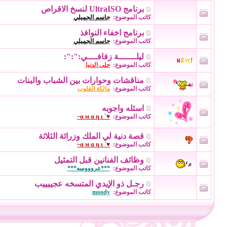
برنامج UltraISO لنسخ الاقراص
كاتب الموضوع:
جاسم الجميلي
برنامج اخفاء النوافذ
كاتب الموضوع:
جاسم الجميلي
ليلـــــــة زفافــــي:":":
كاتب الموضوع:
حلى الدنيا
مناقشات وحوارات بين الشباب والبنات
كاتب الموضوع:
مالكة القلوب
اسئله واجوبه
كاتب الموضوع:
♥` α м α η ι~
قصة دنية لي الملك وزرائة الثلاثة
كاتب الموضوع:
♥` α м α η ι~
وظائف الفنانين قبل التمثيل
كاتب الموضوع:
***عروووسه***
رجـل ذو الإيدي المتسخه عجييييب
كاتب الموضوع:
moody