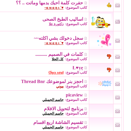
حفرت كلمة احبك بدمها وماتت .. ؟؟
كاتب الموضوع:
♥` α м α η ι~
اساليب الطبخ الصحى
كاتب الموضوع:
دكتورة علا
سجل دخولك بشي اكلته~~
كاتب الموضوع:
♥` α м α η ι~
كلمات في الصميم ..........
كاتب الموضوع:
كل الحلا
Ł♥ṿẹ
كاتب الموضوع:
Ơŋєѕ ѕσųł
احجز بنر لموضوعك Thread Bnr
كاتب الموضوع:
موني
picaview
كاتب الموضوع:
جاسم الجميلي
برنامج لتحويل الافلام
كاتب الموضوع:
جاسم الجميلي
تقسيم الشاشة اربع اقسام
كاتب الموضوع:
جاسم الجميلي