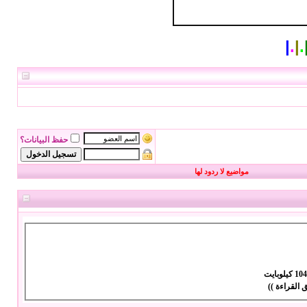
|
.
|
.
حفظ البيانات؟
مواضيع لا ردود لها
 كيلوبايت
 القراءة ))