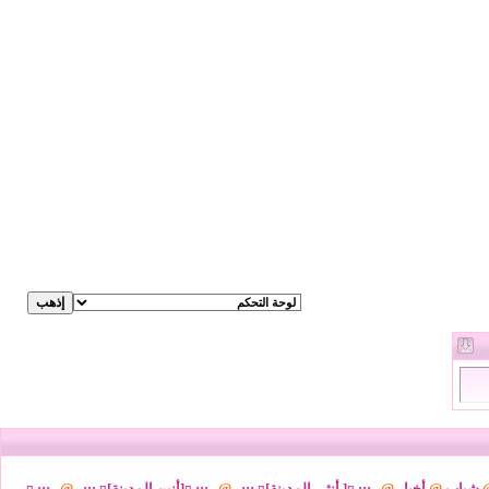
شباب
@
أخبار
@
..::: ¤[ أنثى المدينة]¤ :::..
@
..::: ¤[أنين المدينة]¤ :::..
@
..::: ¤