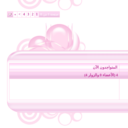
»
>
4
3
2
1
صفحة 1 من 8
المتواجدون الآن
4 (الأعضاء 0 والزوار 4)