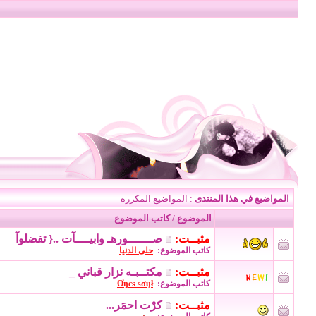
المواضيع في هذا المنتدى
: المواضيع المكررة
الموضوع
/
كاتب الموضوع
مثبــت:
صـــــــورهـ وابيــــآت ..{ تفضلوآ
كاتب الموضوع:
حلى الدنيا
مثبــت:
مكتــبـه نزار قباني _
كاتب الموضوع:
Ơŋєѕ ѕσųł
مثبــت:
كرْت احمَر...