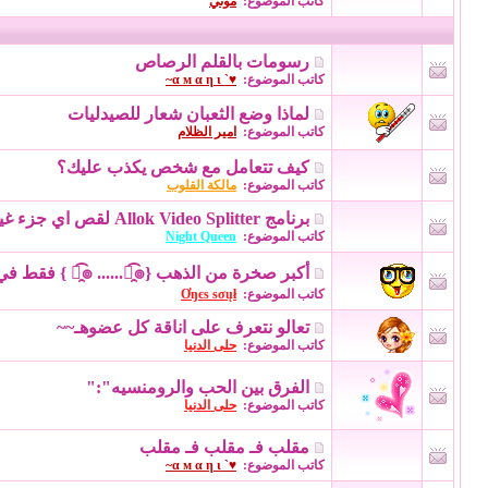
كاتب الموضوع:
موني
رسومات بالقلم الرصاص
كاتب الموضوع:
♥` α м α η ι~
لماذا وضع الثعبان شعار للصيدليات
كاتب الموضوع:
امير الظلام
كيف تتعامل مع شخص يكذب عليك؟
كاتب الموضوع:
مالكة القلوب
برنامج Allok Video Splitter لقص اي جزء غير مرغوب من ملف فيديو مع السريا
كاتب الموضوع:
Night Queen
أكبر صخرة من الذهب {๏̯͡๏‎ ......๏̯͡๏‎ } فقط في الصين‎
كاتب الموضوع:
Ơŋєѕ ѕσųł
تعالو نتعرف على اناقة كل عضوهـ~~
كاتب الموضوع:
حلى الدنيا
الفرق بين الحب والرومنسيه":"
كاتب الموضوع:
حلى الدنيا
مقلب فـ مقلب فـ مقلب
كاتب الموضوع:
♥` α м α η ι~