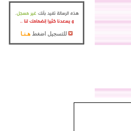
للتسجيل اضغط
هـنـا