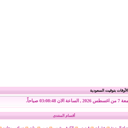
لأوقات بتوقيت السعودية
, الساعة الان 03:08:49 صباحاً.
أقسام المنتدى
اء المدينة
@
خدَمات
@
قـصص
@
الكوفي شوب
@
صور
@
بنات
@
نسائم روحانيه
@