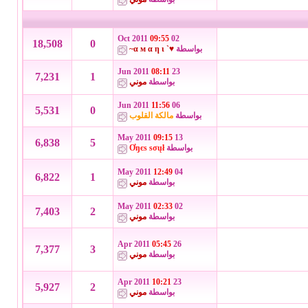
09:55
02 Oct 2011
18,508
0
بواسطة
♥` α м α η ι~
08:11
23 Jun 2011
7,231
1
بواسطة
موني
11:56
06 Jun 2011
5,531
0
بواسطة
مالكة القلوب
09:15
13 May 2011
6,838
5
بواسطة
Ơŋєѕ ѕσųł
12:49
04 May 2011
6,822
1
بواسطة
موني
02:33
02 May 2011
7,403
2
بواسطة
موني
05:45
26 Apr 2011
7,377
3
بواسطة
موني
10:21
23 Apr 2011
5,927
2
بواسطة
موني