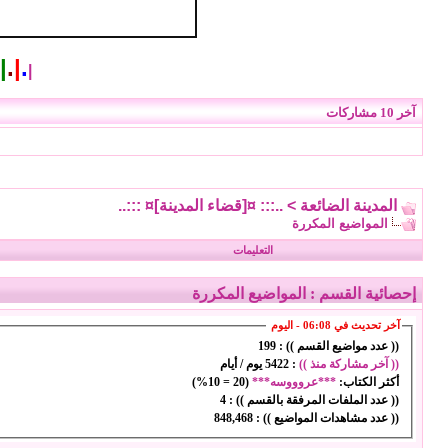
|
.
|
.
|
آخر 10 مشاركات
المدينة الضائعة
>
..::: ¤[قضاء المدينة]¤ :::..
المواضيع المكررة
التعليمات
إحصائية القسم
: المواضيع المكررة
آخر تحديث في 06:08 - اليوم
(( عدد مواضيع القسم )) :
199
(( آخر مشاركة منذ ))
:
5422 يوم / أيام
أكثر الكتاب:
***عروووسه***
(
20
=
10%
)
(( عدد الملفات المرفقة بالقسم )) :
4
(( عدد مشاهدات المواضيع )) :
848,468