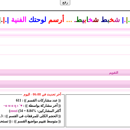
.
|
.
|
ش
خ
ب
ط
ش
خ
ا
ب
ي
ط
ـ
...
أرسم
لوحتك
الفنية
|
.
|
.
|
التقويم
آخر تحديث في 06:08 - اليوم
(( عدد مشاركات القسم )) :
611
(( آخر مشاركة بواسطة )) :
♥` α м α η ι~
أكثر المشاركين:
8.84%
=
54
(
zoozi
)
(( الحجم الكلى للمرفقات فى القسم )) :
104.3
(( متوسط تقييم مواضيع القسم )) :
(( تستحق