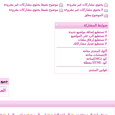
يحتوي مشاركات غير مقروءة
موضوع نشيط يحتوي مشاركات غير مقروءة
لا يحتوي مشاركات غير مقروءة
موضوع نشيط يحتوي مشاركات مقروءة
الموضوع مغلق
ضوابط المشاركة
لا تستطيع
إضافة مواضيع جديدة
لا تستطيع
الرد على المواضيع
لا تستطيع
إرفاق ملفات
لا تستطيع
تعديل مشاركاتك
أكواد المنتدى
متاحة
الابتسامات
متاحة
كود [IMG]
متاحة
كود HTML
معطلة
قوانين المنتدى
جميع ا
الجمعة 7 من اغسطس 2026 
..::: ¤[ساحة المدينة]¤ :::..
@
الساحة العامة
@
انين المدينة
@
تراحيب الزوار
@
قض