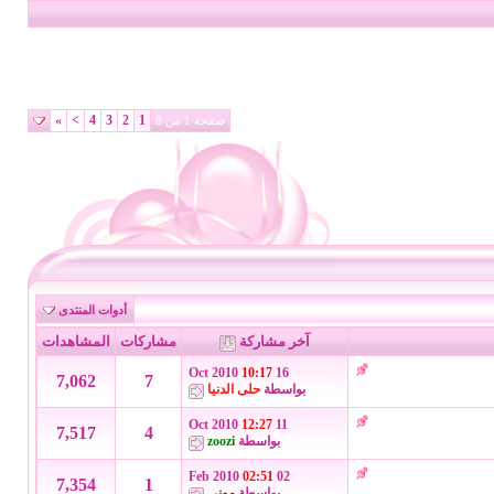
»
>
4
3
2
1
صفحة 1 من 8
أدوات المنتدى
آخر مشاركة
مشاركات
المشاهدات
10:17
16 Oct 2010
7,062
7
بواسطة
حلى الدنيا
12:27
11 Oct 2010
7,517
4
بواسطة
zoozi
02:51
02 Feb 2010
7,354
1
بواسطة
موني