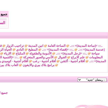
جميع ا
السبت 8 من اغسطس 2026 ,
..::: ¤[ساحة المدينة]¤ :::..
@
الساحة العامة
@
انين المدينة
@
تراحيب الزوار
@
قض
[عدسة المدينة]¤ :::..
@
..::: ¤[قضاء المدينة]¤ :::..
@
المطبخ
@
النادي
@
الحياة الز
سياحة
@
..::: ¤[رجل المدينة]¤ :::..
@
الأمومة والطفولة
@
المكياج
@
الازياء
@
المعلومات
@
علم الابراج
@
الجوال
@
الأنمي والصور المتحركة
@
..::: ¤[التنمية ا
المدينة]¤ :::..
@
أفلام أجنبية - أكشن
@
أفلام أجنبية - رعب
@
أفلام أجنبية - كوميدي و
@
برامج بلاك بيري والايفون
@
العاب بلاك بير
جميع ا