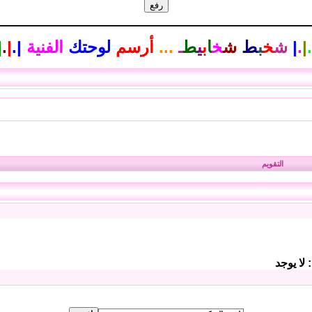
.
|
.
|
ش
خ
ب
ط
ش
خ
ا
ب
ي
ط
ـ
...
أرسم
لوحتك
الفنية
|
.
|
.
|
التقويم
 لا يوجد