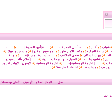
شباب
@
أخبار
@
..::: ¤[ أنثى المدينة]¤ :::..
@
..::: ¤[أنين المدينة]¤ :::..
@
..::: ¤
ات
@
ساحة الترفيه
@
مكتب الامبراطور
@
المواضيع المكررة
@
ماسنجر وتوبيك
@
ائب
@
بيوت السكان
@
صدى الملاعب
@
..::: ¤[أســرة المدينة]¤ :::..
@
بوابة
نانين
@
فنانين وفنانات
@
السيارات والدرجات النارية
@
..::: ¤[أفلام وألعاب فيديو
مات
@
..::: ¤[الخيمة الرمضانية]¤ :::..
@
الخيمة الرمضانية
@
الايفون , الايباد , الايبود
ليوتيوب
@
مسلسلات
@
Google Android
@
اتصل بنا
-
الملاك الضائع
-
الأرشيف
-
الأعلى
Sitemap
ضائعة