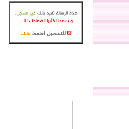
للتسجيل اضغط
هـنـا