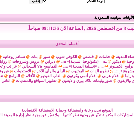
لأوقات بتوقيت السعودية
 الساعة الان 09:11:36 صباحاً.
أقسام المنتدى
اء المدينة
@
خدَمات
@
قـصص
@
الكوفي شوب
@
صور
@
بنات
@
نسائم روحانيه
@
وجية
@
ديكور
@
..::: ¤[تكنولوجيا المدينة]¤ :::..
@
ديزاين
@
دروس وشروحات
@
رواي
برامج الكمبيوتر
@
..::: ¤[تسلية المدينة]¤ :::..
@
التماسيح Vis السحالي
@
غرائب وعج
لبشرية]¤ :::..
@
تطويرالذات
@
اليوتيوب
@
الرأي والرأي الآخر
@
الاستجواب
@
فن وف
دراما
@
أفلام عربي
@
أفلام أنمي وكرتون
@
العاب الفيديو
@
الأفلام
@
البرامج
@
نغ
ي والايفون
@
صور وثيمات بلاك بيري والايفون
@
تطوير المواقع والمنتديات
@
اغاني ا
الموقع تحت رعاية واستضافة وحماية الاستضافة الافتصادية
لمشاركات المكتوبة تعبّر عن وجهة نظر كاتبها ... ولا تعبّر عن وجهة نظر إدارة المدينة ال